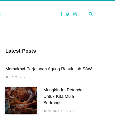
F
T
I
I
a
w
n
c
i
s
e
t
t
b
t
a
o
e
g
o
r
r
k
a
m
Latest Posts
Memaknai Perjalanan Agung Rasulullah SAW
JULY 2, 2026
Mungkin Ini Petanda
Untuk Kita Mula
Berkongsi
JANUARY 8, 2026