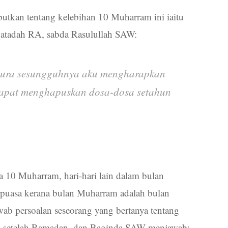
ebutkan tentang kelebihan 10 Muharram ini iaitu
Qatadah RA, sabda Rasulullah SAW:
yura sesungguhnya aku mengharapkan
dapat menghapuskan dosa-dosa setahun
a 10 Muharram, hari-hari lain dalam bulan
erpuasa kerana bulan Muharram adalah bulan
ab persoalan seseorang yang bertanya tentang
sa setelah Ramadan, dan Baginda SAW menjawab: