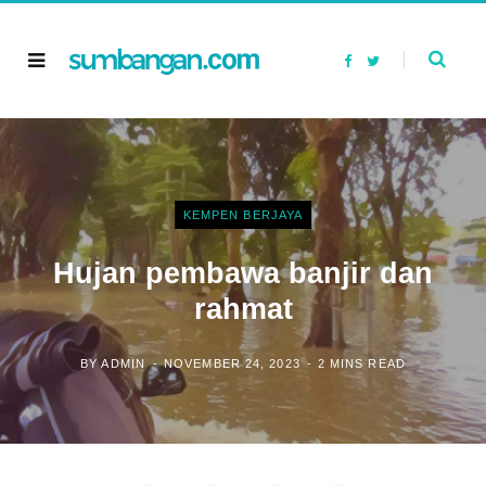
F
T
a
w
c
i
e
t
b
t
o
e
o
r
k
KEMPEN BERJAYA
Hujan pembawa banjir dan
rahmat
BY
ADMIN
NOVEMBER 24, 2023
2 MINS READ