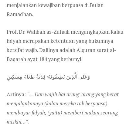
menjalankan kewajiban berpuasa di Bulan
Ramadhan.
Prof. Dr. Wahbah az-Zuhaili mengungkapkan kalau
fidyah merupakan ketentuan yang hukumnya
bersifat wajib. Dalilnya adalah Alquran surat al-
Baqarah ayat 184 yang berbunyi:
وَعَلَى ٱلَّذِينَ يُطِيقُونَهُۥ فِدْيَةٌ طَعَامُ مِسْكِينٍ
Artinya:
“… Dan wajib bai orang-orang yang berat
menjalankannya (kalau mereka tak berpuasa)
membayar fidyah, (yaitu) memberi makan seorang
miskin…”.