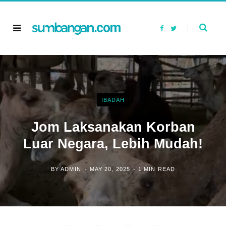
F
T
a
w
c
i
e
t
b
t
o
e
o
r
k
IBADAH
Jom Laksanakan Korban
Luar Negara, Lebih Mudah!
BY
ADMIN
MAY 20, 2025
1 MIN READ