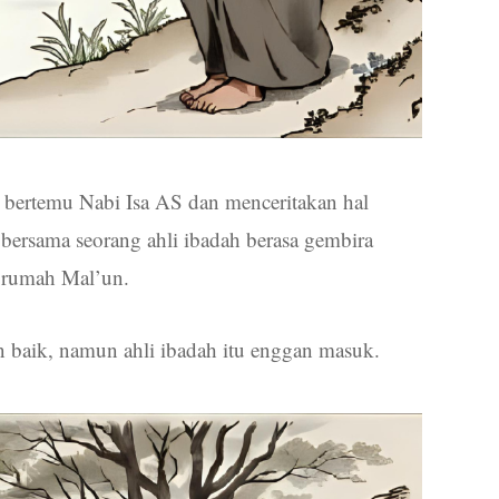
tu bertemu Nabi Isa AS dan menceritakan hal
 bersama seorang ahli ibadah berasa gembira
e rumah Mal’un.
baik, namun ahli ibadah itu enggan masuk.