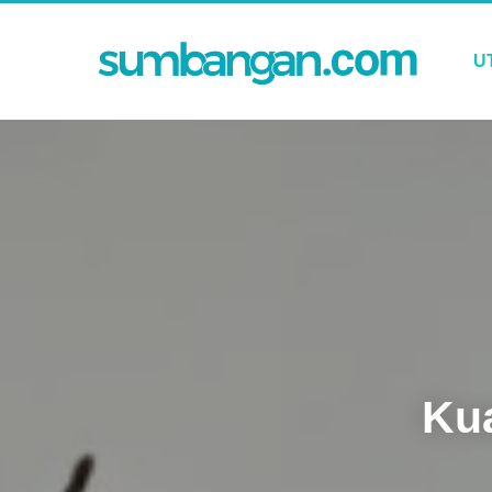
U
Kua