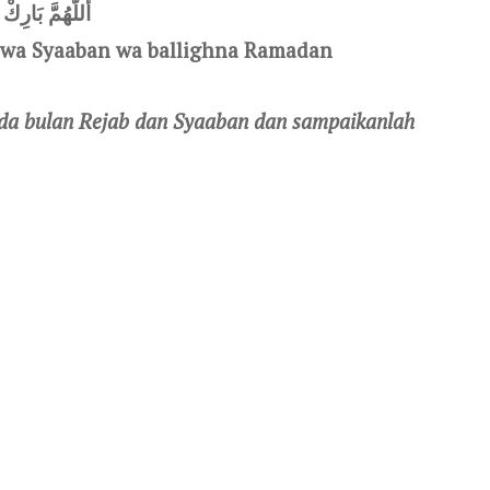
أللَّهُمَّ بَارِك
b wa Syaaban wa ballighna Ramadan
ada bulan Rejab dan Syaaban dan sampaikanlah